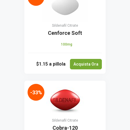
Sildenafil Citrate
Cenforce Soft
100mg
$1.15
a pillola
Acquista Ora
-33%
Sildenafil Citrate
Cobra-120