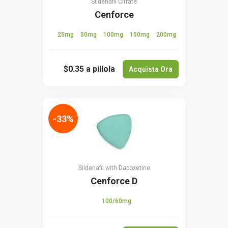
Sildenafil Citrate
Cenforce
25mg
50mg
100mg
150mg
200mg
$0.35
a pillola
Acquista Ora
-33%
Sildenafil with Dapoxetine
Cenforce D
100/60mg