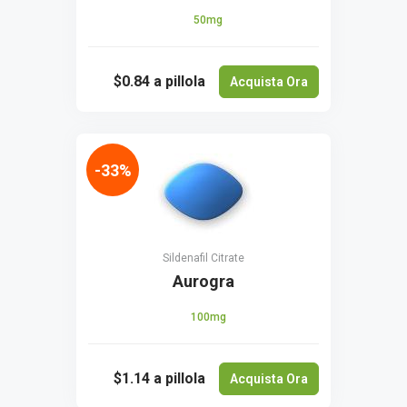
50mg
$0.84
a pillola
Acquista Ora
-33%
Sildenafil Citrate
Aurogra
100mg
$1.14
a pillola
Acquista Ora