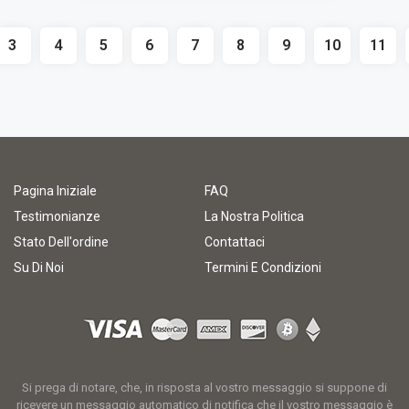
3
4
5
6
7
8
9
10
11
Pagina Iniziale
FAQ
Testimonianze
La Nostra Politica
Stato Dell'ordine
Contattaci
Su Di Noi
Termini E Condizioni
Si prega di notare, che, in risposta al vostro messaggio si suppone di
ricevere un messaggio automatico di notifica che il vostro messaggio è