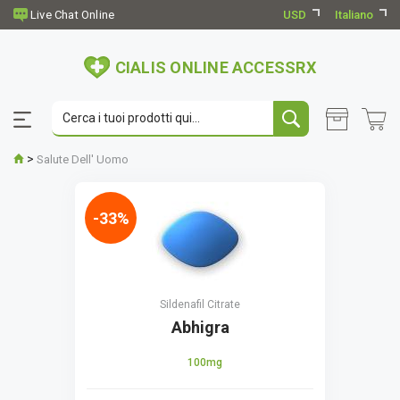
USD
Italiano
CIALIS ONLINE ACCESSRX
>
Salute Dell' Uomo
-33%
Sildenafil Citrate
Abhigra
100mg