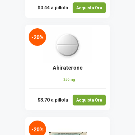
$0.44
a pillola
Acquista Ora
-20%
Abiraterone
250mg
$3.70
a pillola
Acquista Ora
-20%