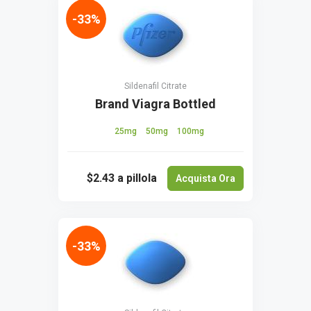
-33%
Sildenafil Citrate
Brand Viagra Bottled
25mg
50mg
100mg
$2.43
a pillola
Acquista Ora
-33%