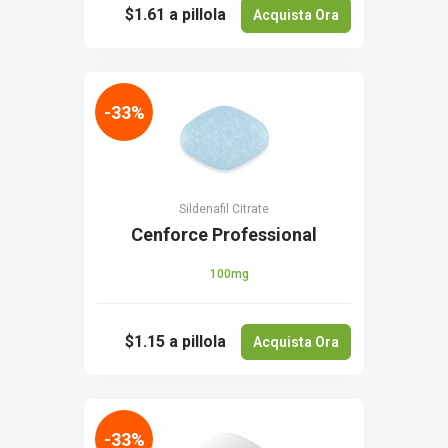
$1.61
a pillola
Acquista Ora
-33%
Sildenafil Citrate
Cenforce Professional
100mg
$1.15
a pillola
Acquista Ora
-33%