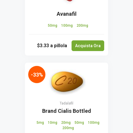
Avanafil
50mg
100mg
200mg
$3.33
a pillola
Acquista Ora
-33%
Tadalafil
Brand Cialis Bottled
5mg
10mg
20mg
50mg
100mg
200mg