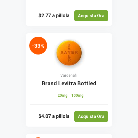
$2.77
a pillola
Acquista Ora
-33%
Vardenafil
Brand Levitra Bottled
20mg
100mg
$4.07
a pillola
Acquista Ora