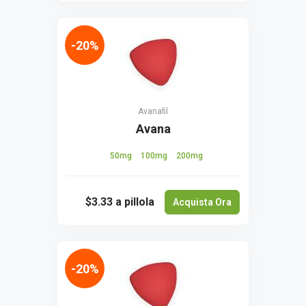
-20%
Avanafil
Avana
50mg
100mg
200mg
$3.33
a pillola
Acquista Ora
-20%