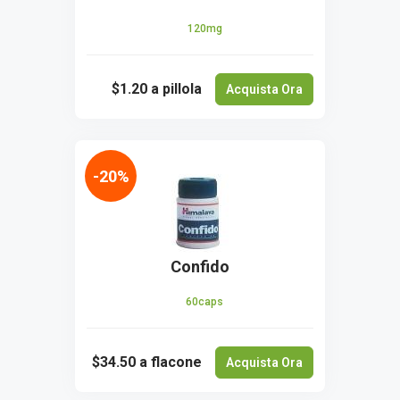
120mg
$1.20
a pillola
Acquista Ora
-20%
Confido
60caps
$34.50
a flacone
Acquista Ora