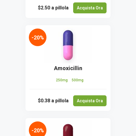
$2.50
a pillola
Acquista Ora
-20%
Amoxicillin
250mg
500mg
$0.38
a pillola
Acquista Ora
-20%