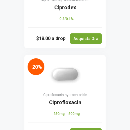
Ciprofloxacin/Dexamethasone
Ciprodex
0.3/0.1%
$18.00
a drop
Acquista Ora
-20%
Ciprofloxacin hydrochloride
Ciprofloxacin
250mg
500mg