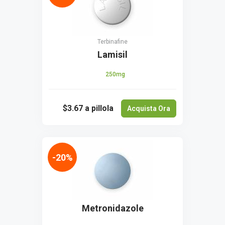
Terbinafine
Lamisil
250mg
$3.67
a pillola
Acquista Ora
-20%
Metronidazole