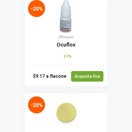
-20%
Ofloxacin
Ocuflox
0.3%
$9.17
a flacone
Acquista Ora
-20%