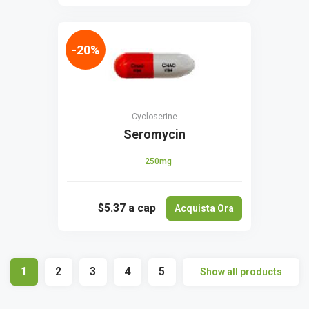
-20%
Cycloserine
Seromycin
250mg
$5.37
a cap
Acquista Ora
1
2
3
4
5
Show all products