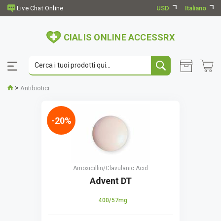
USD
Italiano
CIALIS ONLINE ACCESSRX
>
Antibiotici
-20%
Amoxicillin/Clavulanic Acid
Advent DT
400/57mg