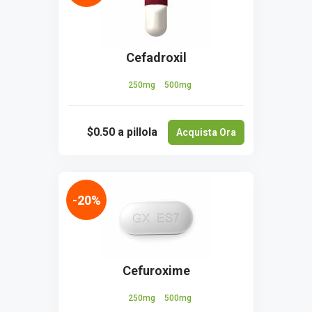
Cefadroxil
250mg
500mg
$0.50
a pillola
Acquista Ora
-20%
Cefuroxime
250mg
500mg