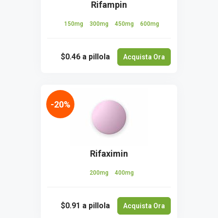
Rifampin
150mg
300mg
450mg
600mg
$0.46
a pillola
Acquista Ora
-20%
Rifaximin
200mg
400mg
$0.91
a pillola
Acquista Ora