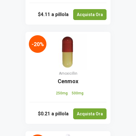
$4.11
a pillola
Acquista Ora
-20%
Amoxicillin
Cenmox
250mg
500mg
$0.21
a pillola
Acquista Ora