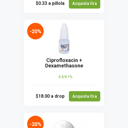
$0.33
a pillola
Acquista Ora
-20%
Ciprofloxacin +
Dexamethasone
0.3/0.1%
$18.00
a drop
Acquista Ora
-20%