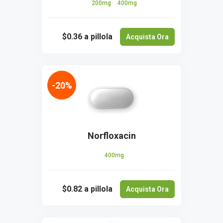
200mg
400mg
$0.36
a pillola
Acquista Ora
-20%
Norfloxacin
400mg
$0.82
a pillola
Acquista Ora