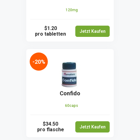
120mg
$1.20
Jetzt Kaufen
pro tabletten
-20%
Confido
60caps
$34.50
Jetzt Kaufen
pro flasche