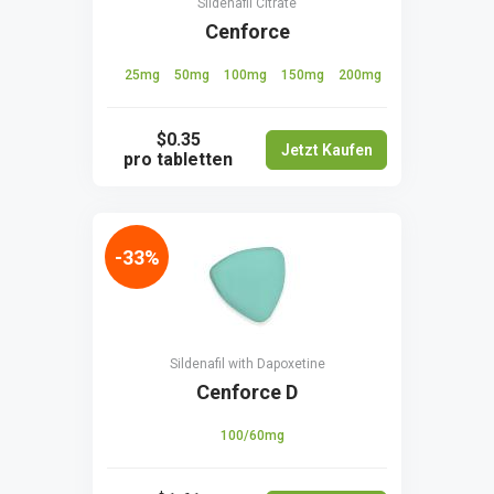
Sildenafil Citrate
Cenforce
25mg
50mg
100mg
150mg
200mg
$0.35
Jetzt Kaufen
pro tabletten
-33%
Sildenafil with Dapoxetine
Cenforce D
100/60mg