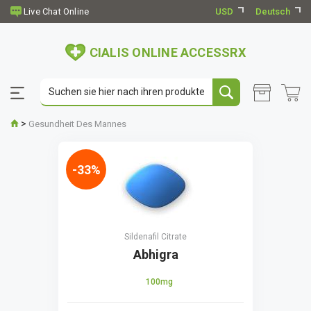
USD
Deutsch
CIALIS ONLINE ACCESSRX
>
Gesundheit Des Mannes
-33%
Sildenafil Citrate
Abhigra
100mg