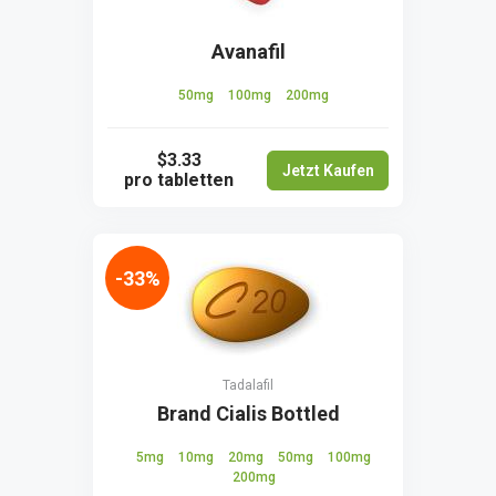
Avanafil
50mg
100mg
200mg
$3.33
Jetzt Kaufen
pro tabletten
-33%
Tadalafil
Brand Cialis Bottled
5mg
10mg
20mg
50mg
100mg
200mg