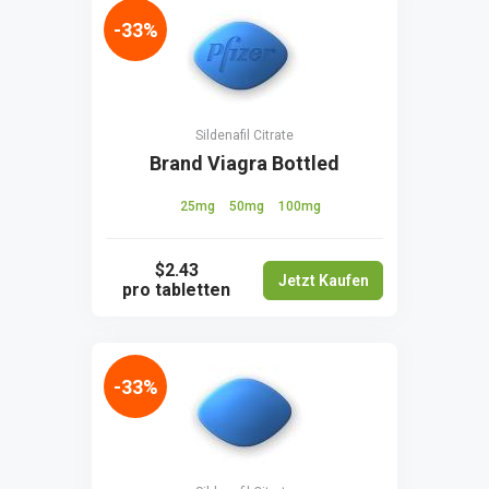
-33%
Sildenafil Citrate
Brand Viagra Bottled
25mg
50mg
100mg
$2.43
Jetzt Kaufen
pro tabletten
-33%