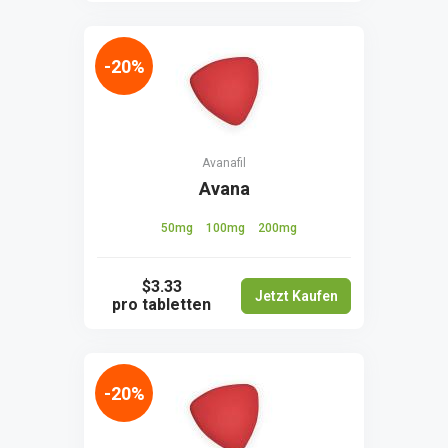
-20%
Avanafil
Avana
50mg
100mg
200mg
$3.33
Jetzt Kaufen
pro tabletten
-20%