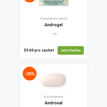
Testosterone topical
Androgel
1%
$9.69
pro sachet
Jetzt Kaufen
-20%
Enclomiphene
Androxal