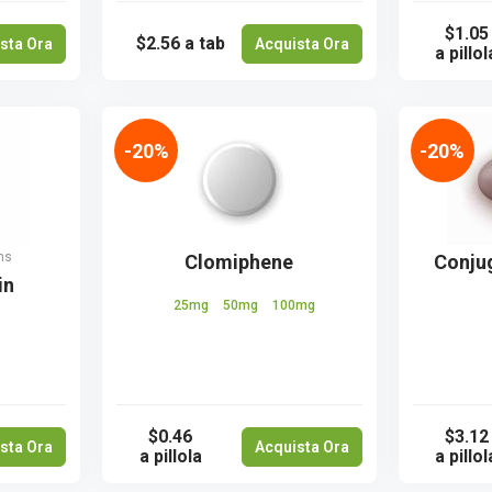
$1.05
$2.56
a tab
sta Ora
Acquista Ora
a pillol
-20%
-20%
ns
Clomiphene
Conju
in
25mg
50mg
100mg
$0.46
$3.12
sta Ora
Acquista Ora
a pillola
a pillol