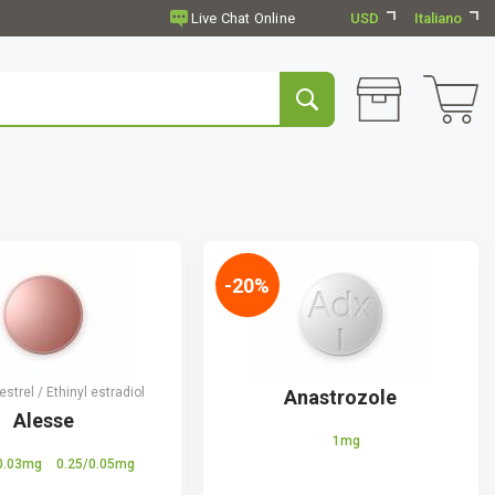
USD
Italiano
-20%
strel / Ethinyl estradiol
Anastrozole
Alesse
1mg
/0.03mg
0.25/0.05mg