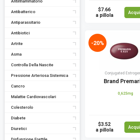
Antinfiammatorio
$7.66
Antibatterico
Acqui
a pillola
Antiparassitario
Antibiotici
-20%
Artrite
Asma
Controlla Della Nascite
Conjugated Estroge
Pressione Arteriosa Sistemica
Brand Premar
Сancro
0,625mg
Malattie Cardiovascolari
Colesterolo
Diabete
$3.52
Acqui
Diuretici
a pillola
Disfunzione Erettile