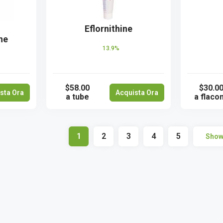
Eflornithine
ne
13.9%
$58.00
$30.0
sta Ora
Acquista Ora
a tube
a flaco
1
2
3
4
5
Show 