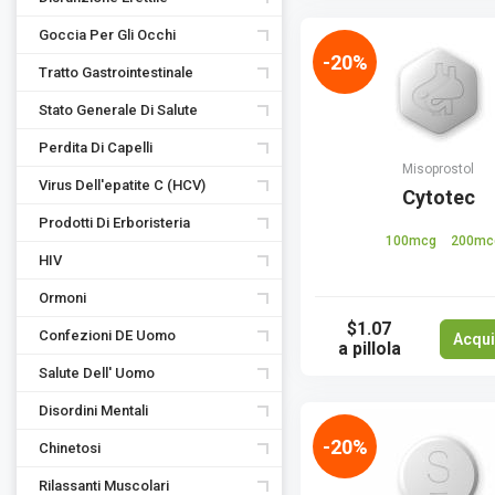
Goccia Per Gli Occhi
-20%
Tratto Gastrointestinale
Stato Generale Di Salute
Perdita Di Capelli
Misoprostol
Virus Dell'epatite C (HCV)
Cytotec
Prodotti Di Erboristeria
100mcg
200mc
HIV
Ormoni
$1.07
Confezioni DE Uomo
Acqui
a pillola
Salute Dell' Uomo
Disordini Mentali
-20%
Chinetosi
Rilassanti Muscolari