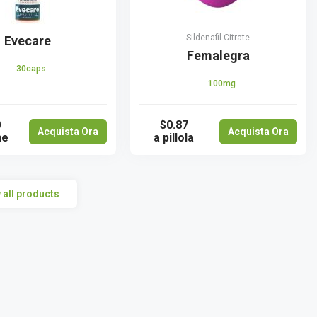
Sildenafil Citrate
Evecare
Femalegra
30caps
100mg
0
$0.87
Acquista Ora
Acquista Ora
ne
a pillola
all products