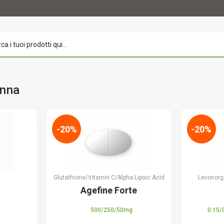
onna
-20%
-20%
Glutathione/Vitamin C/Alpha Lipoic Acid
Levonorge
Agefine Forte
500/250/50mg
0.15