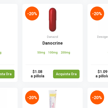
-20%
-20%
Danazol
Desogest
Danocrine
g
50mg
100mg
200mg
$1.08
$1.09
sta Ora
Acquista Ora
a pillola
a pillol
-20%
-20%