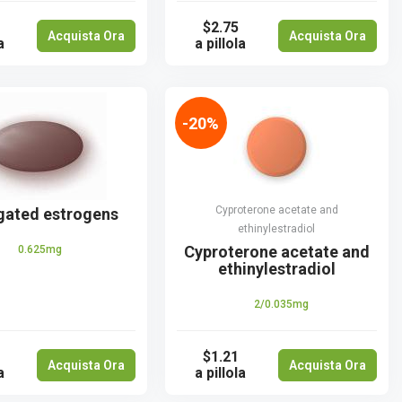
$2.75
Acquista Ora
Acquista Ora
a
a pillola
-20%
Cyproterone acetate and
gated estrogens
ethinylestradiol
Cyproterone acetate and
0.625mg
ethinylestradiol
2/0.035mg
$1.21
Acquista Ora
Acquista Ora
a
a pillola