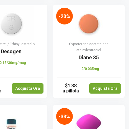
-20%
rel / Ethinyl estradiol
Cyproterone acetate and
ethinylestradiol
Desogen
Diane 35
0.15/30mg/mcg
2/0.035mg
$1.38
Acquista Ora
Acquista Ora
a
a pillola
-33%