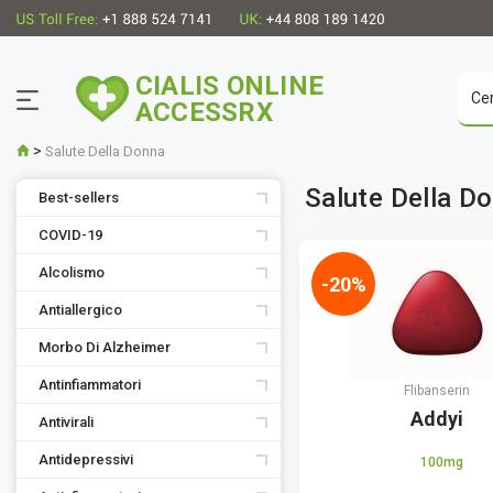
CIALIS ONLINE
ACCESSRX
>
Salute Della Donna
Salute Della D
Best-sellers
COVID-19
Alcolismo
-20%
Antiallergico
Morbo Di Alzheimer
Antinfiammatori
Flibanserin
Addyi
Antivirali
Antidepressivi
100mg