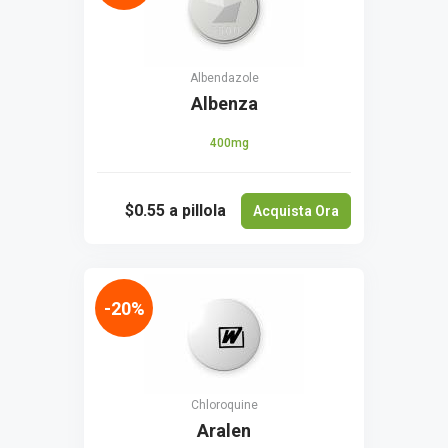
Albendazole
Albenza
400mg
$0.55
a pillola
Acquista Ora
-20%
Chloroquine
Aralen