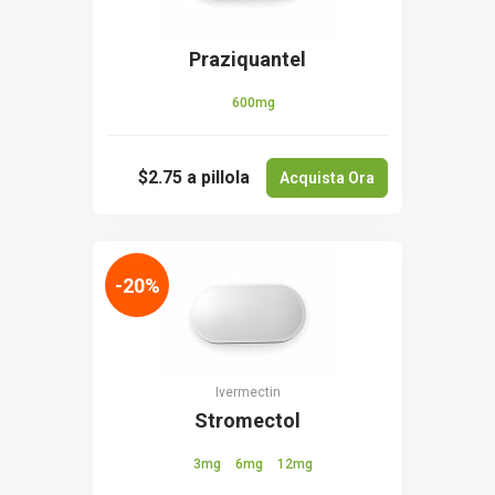
Praziquantel
600mg
$2.75
a pillola
Acquista Ora
-20%
Ivermectin
Stromectol
3mg
6mg
12mg