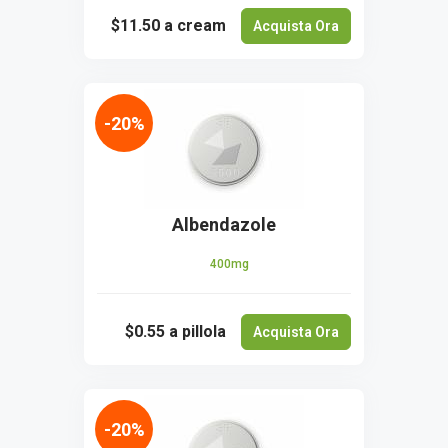
$11.50
a cream
Acquista Ora
-20%
Albendazole
400mg
$0.55
a pillola
Acquista Ora
-20%