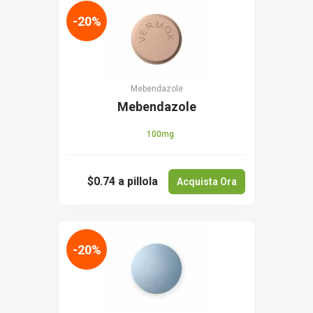
-20%
Mebendazole
Mebendazole
100mg
$0.74
a pillola
Acquista Ora
-20%