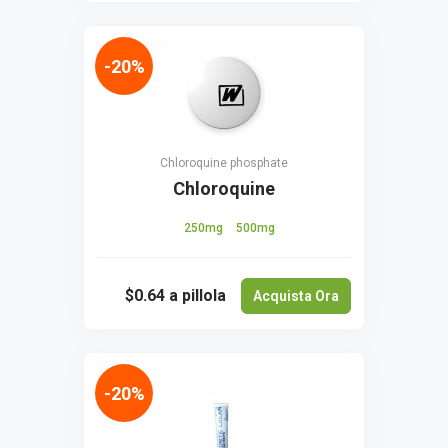
-20%
Chloroquine phosphate
Chloroquine
250mg
500mg
$0.64
a pillola
Acquista Ora
-20%