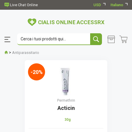
USD
Italiano
CIALIS ONLINE ACCESSRX
>
Antiparassitario
-20%
Permethrin
Acticin
30g