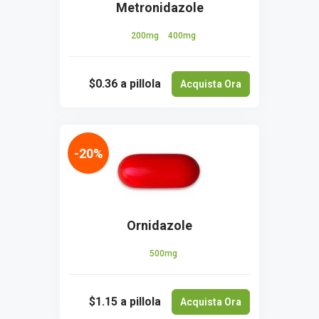
Metronidazole
200mg
400mg
$0.36
a pillola
Acquista Ora
-20%
Ornidazole
500mg
$1.15
a pillola
Acquista Ora