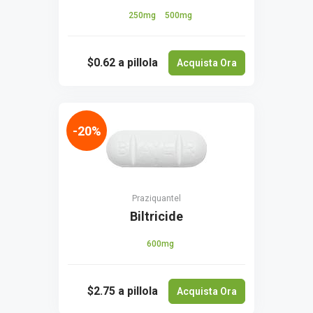
250mg
500mg
$0.62
a pillola
Acquista Ora
-20%
Praziquantel
Biltricide
600mg
$2.75
a pillola
Acquista Ora