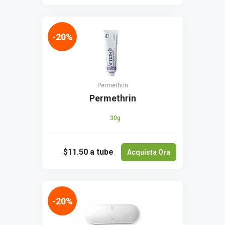
-20%
Permethrin
Permethrin
30g
$11.50
a tube
Acquista Ora
-20%