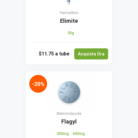
Permethrin
Elimite
30g
$11.75
a tube
Acquista Ora
-20%
Metronidazole
Flagyl
200mg
400mg