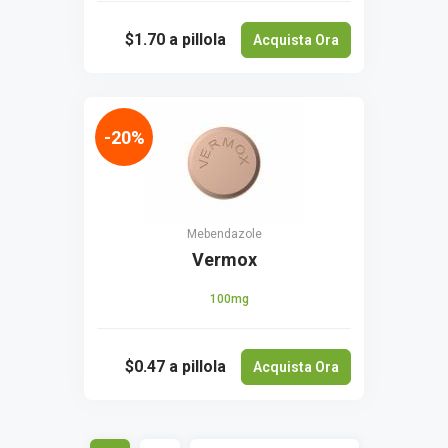
$1.70
a pillola
Acquista Ora
-20%
Mebendazole
Vermox
100mg
$0.47
a pillola
Acquista Ora