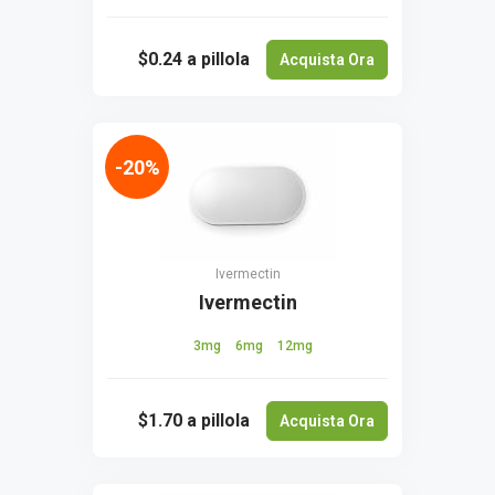
$0.24
a pillola
Acquista Ora
-20%
Ivermectin
Ivermectin
3mg
6mg
12mg
$1.70
a pillola
Acquista Ora