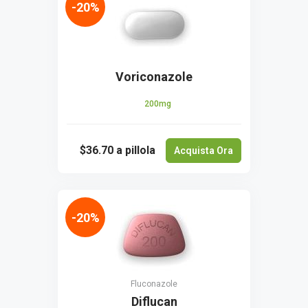
-20%
Voriconazole
200mg
$36.70
a pillola
Acquista Ora
-20%
Fluconazole
Diflucan