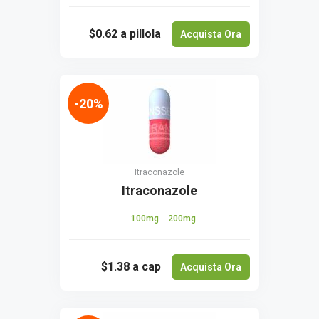
$0.62
a pillola
Acquista Ora
-20%
Itraconazole
Itraconazole
100mg
200mg
$1.38
a cap
Acquista Ora