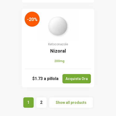
-20%
Ketoconazole
Nizoral
200mg
$1.73
a pillola
Acquista Ora
1
2
Show all products