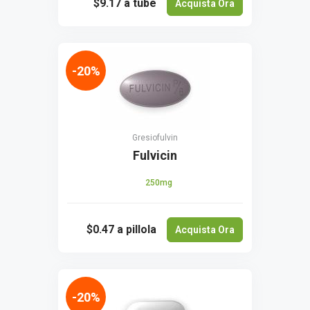
$9.17
a tube
Acquista Ora
-20%
Gresiofulvin
Fulvicin
250mg
$0.47
a pillola
Acquista Ora
-20%