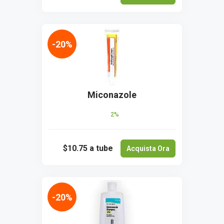
-20%
Miconazole
2%
$10.75
a tube
Acquista Ora
-20%