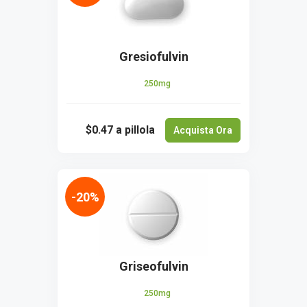
Gresiofulvin
250mg
$0.47
a pillola
Acquista Ora
-20%
Griseofulvin
250mg