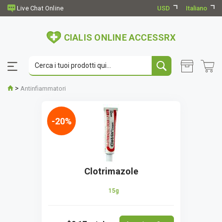
USD
Italiano
CIALIS ONLINE ACCESSRX
>
Antinfiammatori
-20%
Clotrimazole
15g