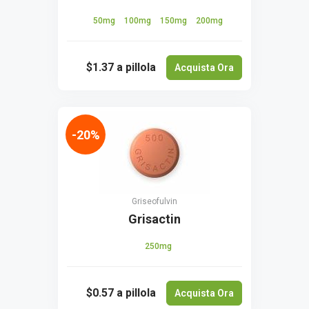
50mg
100mg
150mg
200mg
$1.37
a pillola
Acquista Ora
-20%
Griseofulvin
Grisactin
250mg
$0.57
a pillola
Acquista Ora