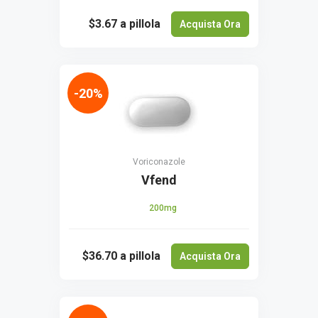
$3.67
a pillola
Acquista Ora
-20%
Voriconazole
Vfend
200mg
$36.70
a pillola
Acquista Ora