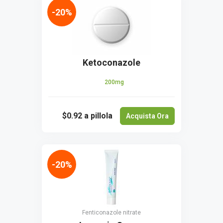
-20%
Ketoconazole
200mg
$0.92
a pillola
Acquista Ora
-20%
Fenticonazole nitrate