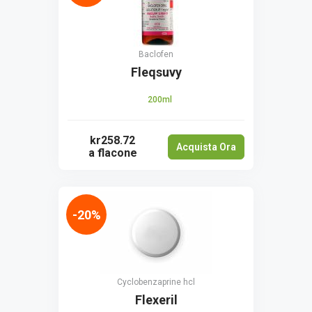
Baclofen
Fleqsuvy
200ml
kr258.72
Acquista Ora
a flacone
-20%
Сyclobenzaprine hcl
Flexeril