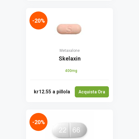
-20%
Metaxalone
Skelaxin
400mg
kr12.55
a pillola
Acquista Ora
-20%