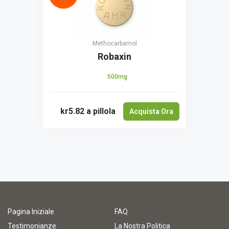
Methocarbamol
Robaxin
500mg
kr5.82
a pillola
Acquista Ora
Pagina Iniziale
FAQ
Testimonianze
La Nostra Politica