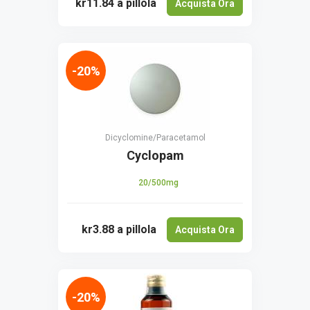
kr11.84
a pillola
Acquista Ora
-20%
Dicyclomine/Paracetamol
Cyclopam
20/500mg
kr3.88
a pillola
Acquista Ora
-20%