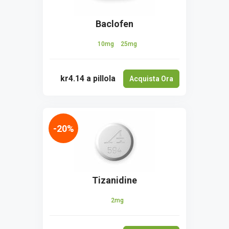
Baclofen
10mg
25mg
kr4.14
a pillola
Acquista Ora
-20%
Tizanidine
2mg