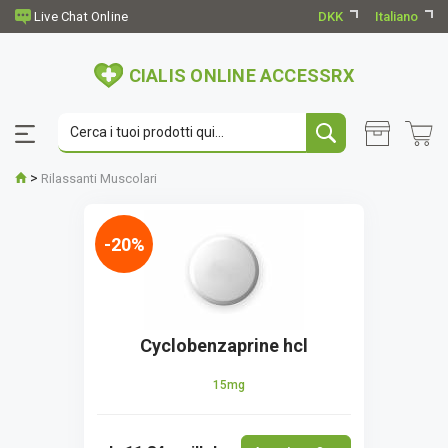
DKK
Italiano
CIALIS ONLINE ACCESSRX
>
Rilassanti Muscolari
-20%
Cyclobenzaprine hcl
15mg