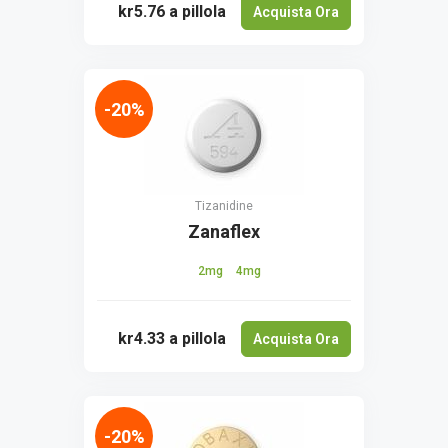
kr5.76
a pillola
Acquista Ora
-20%
Tizanidine
Zanaflex
2mg
4mg
kr4.33
a pillola
Acquista Ora
-20%