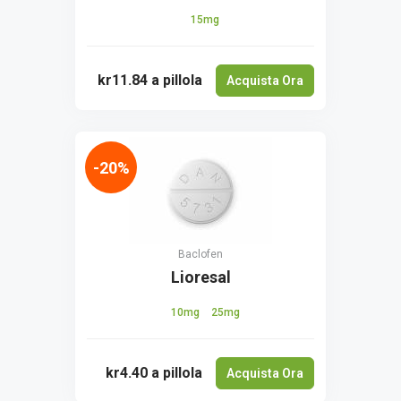
15mg
kr11.84
a pillola
Acquista Ora
-20%
Baclofen
Lioresal
10mg
25mg
kr4.40
a pillola
Acquista Ora