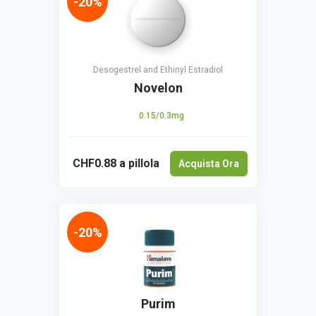
-20%
Desogestrel and Ethinyl Estradiol
Novelon
0.15/0.3mg
CHF0.88
a pillola
Acquista Ora
-20%
Purim