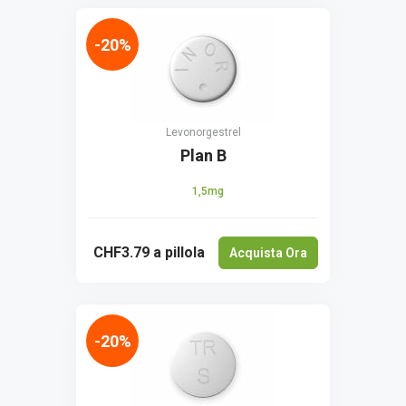
-20%
Levonorgestrel
Plan B
1,5mg
CHF3.79
a pillola
Acquista Ora
-20%