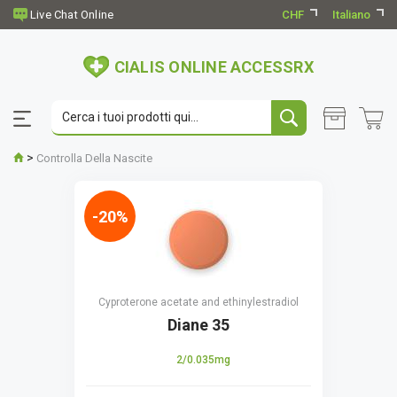
CHF
Italiano
CIALIS ONLINE ACCESSRX
>
Controlla Della Nascite
-20%
Cyproterone acetate and ethinylestradiol
Diane 35
2/0.035mg