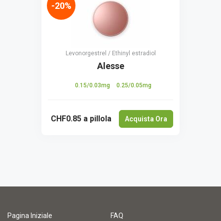
-20%
Levonorgestrel / Ethinyl estradiol
Alesse
0.15/0.03mg
0.25/0.05mg
CHF0.85
a pillola
Acquista Ora
Pagina Iniziale
FAQ