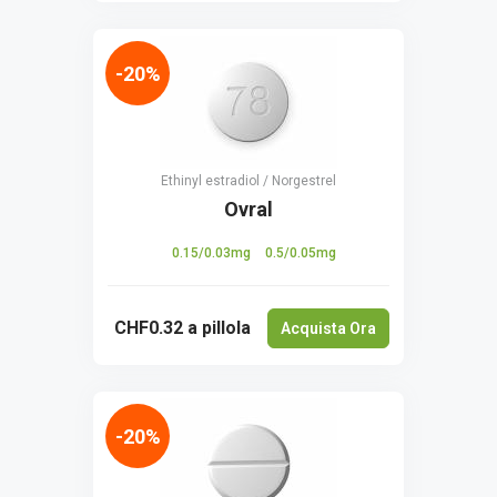
-20%
Ethinyl estradiol / Norgestrel
Ovral
0.15/0.03mg
0.5/0.05mg
CHF0.32
a pillola
Acquista Ora
-20%