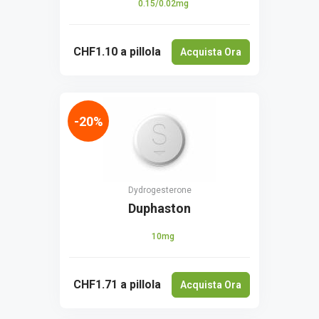
0.15/0.02mg
CHF1.10
a pillola
Acquista Ora
-20%
Dydrogesterone
Duphaston
10mg
CHF1.71
a pillola
Acquista Ora