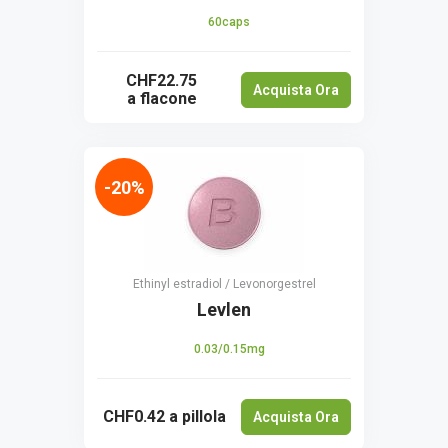
60caps
CHF22.75
Acquista Ora
a flacone
-20%
Ethinyl estradiol / Levonorgestrel
Levlen
0.03/0.15mg
CHF0.42
a pillola
Acquista Ora