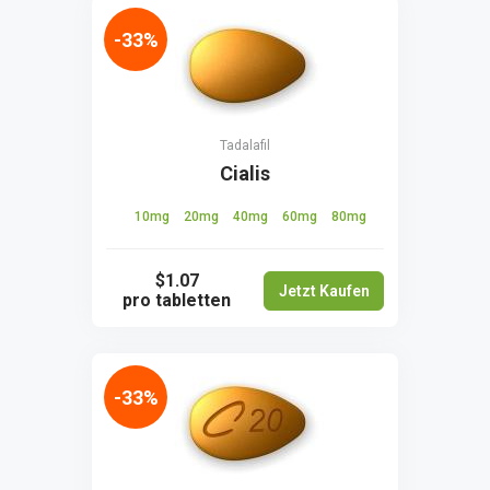
-33%
Tadalafil
Cialis
10mg
20mg
40mg
60mg
80mg
$1.07
Jetzt Kaufen
pro tabletten
-33%