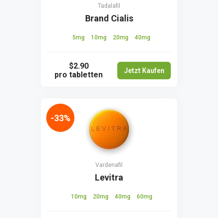
Tadalafil
Brand Cialis
5mg
10mg
20mg
40mg
$2.90
Jetzt Kaufen
pro tabletten
-33%
Vardenafil
Levitra
10mg
20mg
40mg
60mg