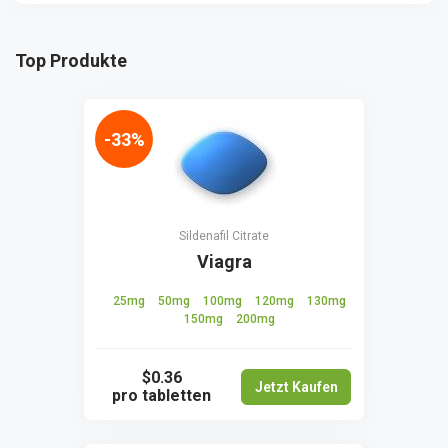
Top Produkte
-33%
Sildenafil Citrate
Viagra
25mg
50mg
100mg
120mg
130mg
150mg
200mg
$0.36
Jetzt Kaufen
pro tabletten